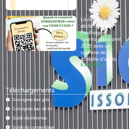
La nouvelle
déchèterie de
Paulhaguet
ouvrira début avril
2025 avec un
système de
contrôle d’accès
8 avril 2025
Téléchargements
Consignes bac gris
Consignes bac de tri
Guide déchèteries
Guide du compostage