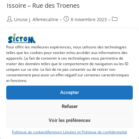
Issoire – Rue des Troenes
Linuse J. Afemecaline
8 novembre 2023
bac gris bac de tri (recyclables) La déchèterie la plus proche
est à : Retrouvez dans la carte ci-dessous les points
Pour offrir les meilleures expériences, nous utilisons des technologies
telles que les cookies pour stocker et/ou accéder aux informations des
d’apport volontaire (Colonne à verre, à textile, de Tri,…
appareils. Le fait de consentir à ces technologies nous permettra de
traiter des données telles que le comportement de navigation ou les ID
Continuer La Lecture
uniques sur ce site. Le fait de ne pas consentir ou de retirer son
consentement peut avoir un effet négatif sur certaines caractéristiques
et fonctions.
Accepter
Issoire – Impasse des Fleurs
Refuser
Linuse J. Afemecaline
8 novembre 2023
Voir les préférences
bac gris bac de tri (recyclables) La déchèterie la plus proche
Politique de cookies
Mentions Légales et Politique de confidentialité
est à : Retrouvez dans la carte ci-dessous les points