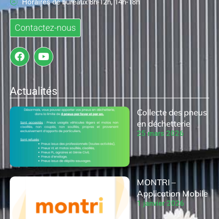
Horaires de bureaux 8h-12h, 14h-18h
Contactez-nous
Actualités
Collecte des pneus
en déchetterie
25 mars 2026
MONTRI –
Application Mobile
1 janvier 2026