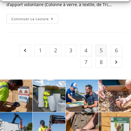
d’apport volontaire (Colonne à verre, à textile, de Tri,…
Continuer La Lecture
1
2
3
4
5
6
7
8