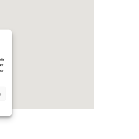
tir
nt
son
s