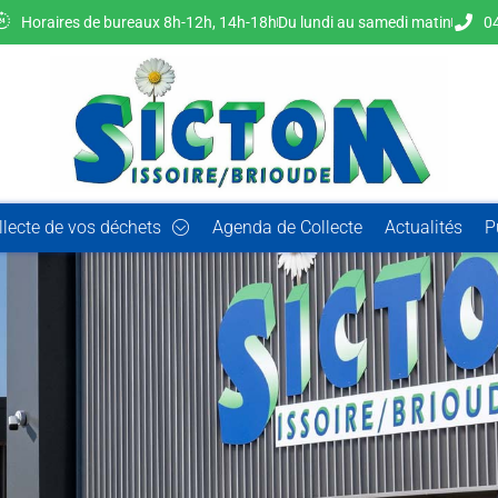
Horaires de bureaux 8h-12h, 14h-18h
Du lundi au samedi matin
04
llecte de vos déchets
Agenda de Collecte
Actualités
P