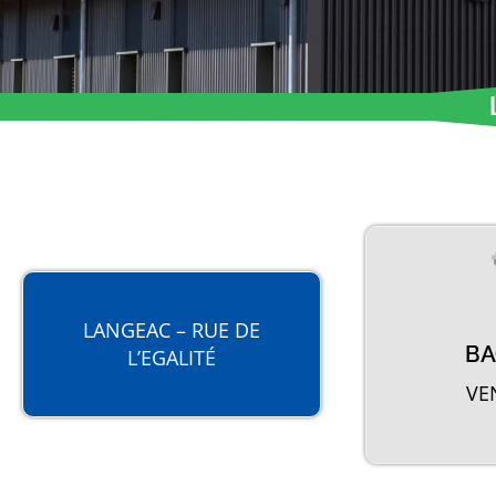
LANGEAC – RUE DE
BA
L’EGALITÉ
VE