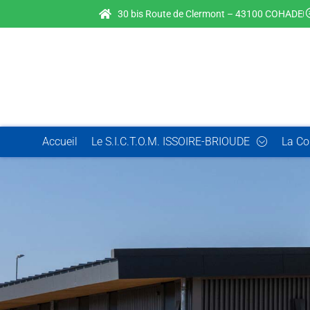
30 bis Route de Clermont – 43100 COHADE
Accueil
Le S.I.C.T.O.M. ISSOIRE-BRIOUDE
La Co