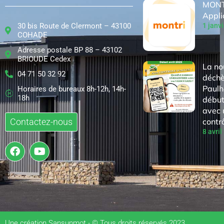
MONT
Appli
30 bis Route de Clermont – 43100
1 janv
COHADE
Adresse postale BP 88 – 43102
BRIOUDE Cedex
La no
04 71 50 32 92
déchè
Paulh
Horaires de bureaux 8h-12h, 14h-
18h
début
avec 
contr
Contactez-nous
8 avril
Une création Sansunmot - © Tous droits réservés 2023