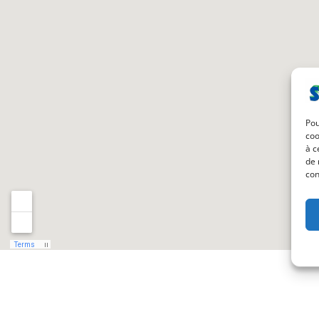
Pou
coo
à c
de 
con