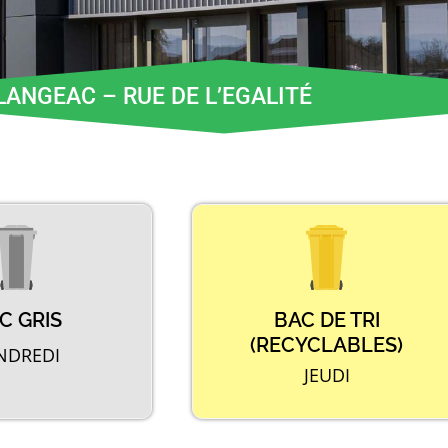
LANGEAC – RUE DE L’EGALITÉ
C GRIS
BAC DE TRI
(RECYCLABLES)
NDREDI
JEUDI