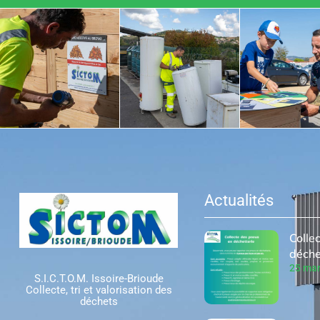
Actualités
Colle
déche
25 mar
S.I.C.T.O.M. Issoire-Brioude
Collecte, tri et valorisation des
déchets