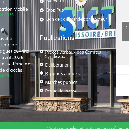
Mémo tri
RI –
cation Mobile
Stop Pub
ier 2026
Bon de commande composteur
C
Publications
uvelle
terie de
aguet ouvrira
Procès verbaux des Comités
Syndicaux
 avril 2025
un système de
Délibérations
ôle d’accès
Rapports annuels
 2025
Marchés publics
Revue de presse
Mentions légales et politique de confidential