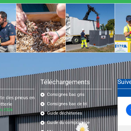
Téléchargements
Suiv
Consignes bac gris
cte des pneus en
tterie
Consignes bac de tri
s 2026
Guide déchèteries
Guide du compostage