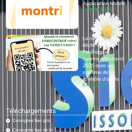
Application Mobile
1 janvier 2026
La nouvelle
déchèterie de
Paulhaguet
ouvrira début avril
2025 avec un
système de
contrôle d’accès
8 avril 2025
Téléchargements
Consignes bac gris
Consignes bac de tri