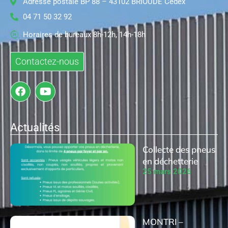
Adresse postale BP 88 – 43102 BRIOUDE Cedex
04 71 50 32 92
Horaires de bureaux 8h-12h, 14h-18h
Contactez-nous
Actualités
Collecte des pneus
en déchetterie
25 mars 2026
MONTRI –