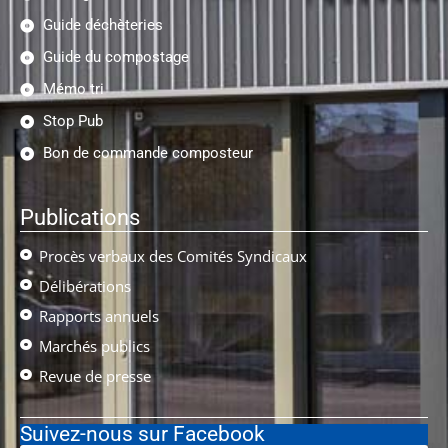
Guide déchèteries
Guide du compostage
Mémo tri
Stop Pub
Bon de commande composteur
Publications
Procès verbaux des Comités Syndicaux
Délibérations
Rapports annuels
Marchés publics
Revue de presse
Suivez-nous sur Facebook