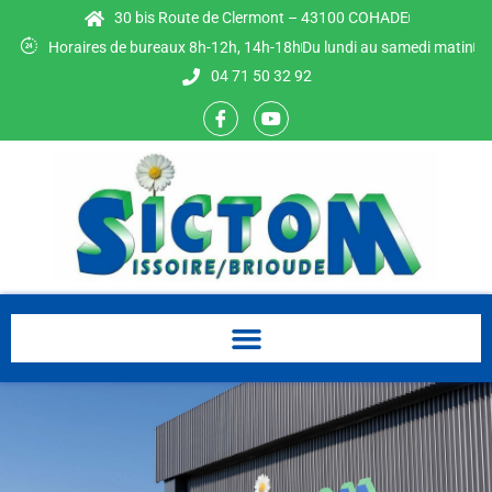
30 bis Route de Clermont – 43100 COHADE
Horaires de bureaux 8h-12h, 14h-18h
Du lundi au samedi matin
04 71 50 32 92