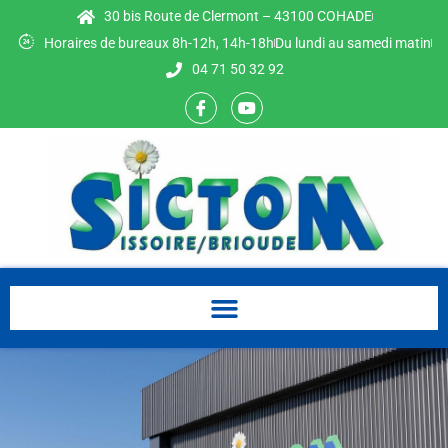
30 bis Route de Clermont – 43100 COHADE
Horaires de bureaux 8h-12h, 14h-18h
Du lundi au samedi matin
04 71 50 32 92