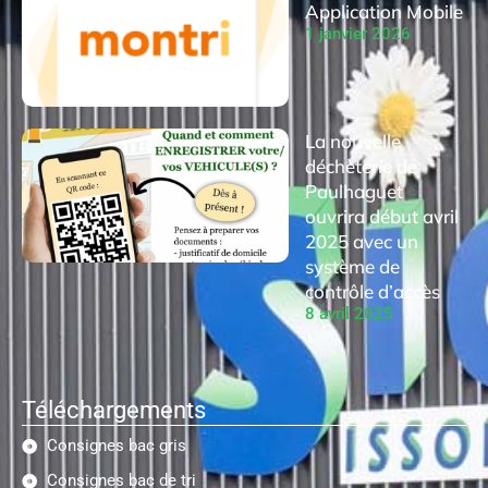
Application Mobile
1 janvier 2026
La nouvelle
déchèterie de
Paulhaguet
ouvrira début avril
2025 avec un
système de
contrôle d’accès
8 avril 2025
Téléchargements
Consignes bac gris
Consignes bac de tri