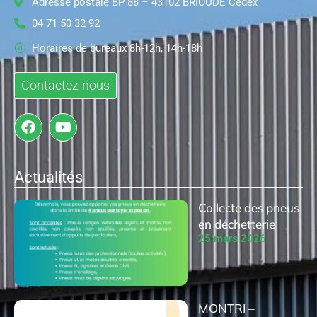
Adresse postale BP 88 – 43102 BRIOUDE Cedex
04 71 50 32 92
Horaires de bureaux 8h-12h, 14h-18h
Contactez-nous
Actualités
Collecte des pneus
en déchetterie
25 mars 2026
MONTRI –