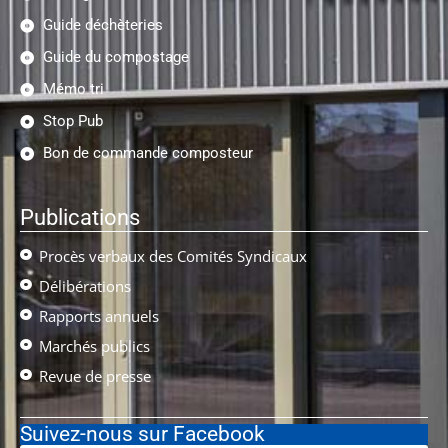
Guide déchèteries
Guide du compostage
Mémo tri
Stop Pub
Bon de commande composteur
Publications
Procès verbaux des Comités Syndicaux
Délibérations
Rapports annuels
Marchés publics
Revue de presse
Suivez-nous sur Facebook