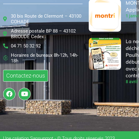
MONT
Appli
30 bis Route de Clermont – 43100
1 janv
COHADE
Adresse postale BP 88 – 43102
BRIOUDE Cedex
La no
04 71 50 32 92
déchè
Paulh
Horaires de bureaux 8h-12h, 14h-
18h
début
avec 
contr
Contactez-nous
8 avril
Une création Sansunmot - © Tous droits réservés 2023