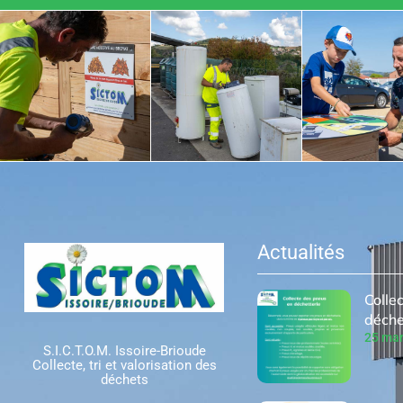
Actualités
Colle
déche
25 mar
S.I.C.T.O.M. Issoire-Brioude
Collecte, tri et valorisation des
déchets