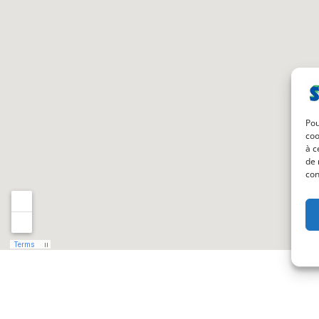
Pou
coo
à c
de 
con