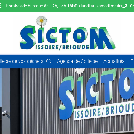
Horaires de bureaux 8h-12h, 14h-18h
Du lundi au samedi matin
04
llecte de vos déchets
Agenda de Collecte
Actualités
P