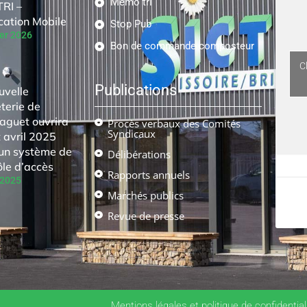
Mémo tri
RI –
cation Mobile
Stop Pub
ier 2026
Bon de commande composteur
C
Publications
uvelle
terie de
aguet ouvrira
Procès verbaux des Comités
Syndicaux
 avril 2025
un système de
Délibérations
ôle d’accès
Rapports annuels
 2025
Marchés publics
Revue de presse
Mentions légales et politique de confidential