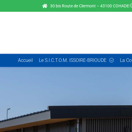
30 bis Route de Clermont – 43100 COHADE
Accueil
Le S.I.C.T.O.M. ISSOIRE-BRIOUDE
La Co