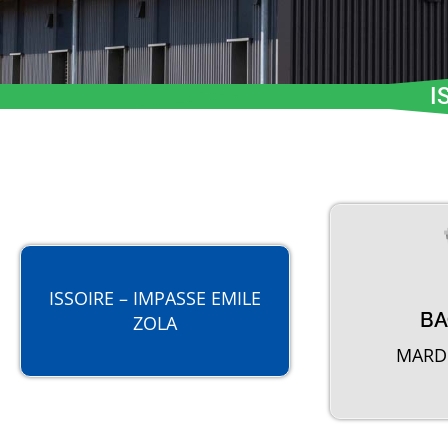
I
ISSOIRE – IMPASSE EMILE
BA
ZOLA
MARDI