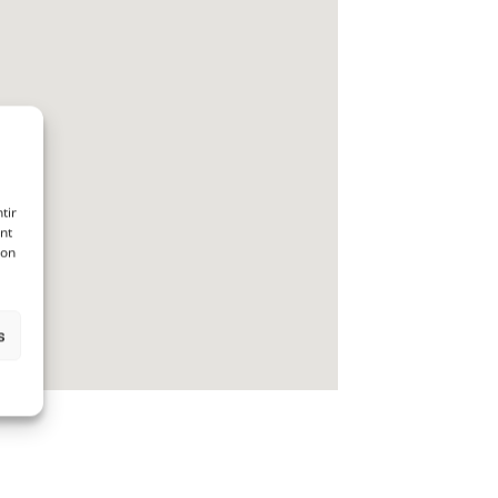
tir
nt
son
s