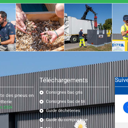
Téléchargements
Suiv
Consignes bac gris
cte des pneus en
tterie
Consignes bac de tri
s 2026
Guide déchèteries
Guide du compostage