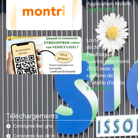
Application Mobile
1 janvier 2026
La nouvelle
déchèterie de
Paulhaguet
ouvrira début avril
2025 avec un
système de
contrôle d’accès
8 avril 2025
Téléchargements
Consignes bac gris
Consignes bac de tri