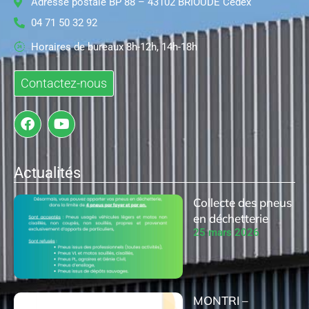
Adresse postale BP 88 – 43102 BRIOUDE Cedex
04 71 50 32 92
Horaires de bureaux 8h-12h, 14h-18h
Contactez-nous
Actualités
Collecte des pneus
en déchetterie
25 mars 2026
MONTRI –