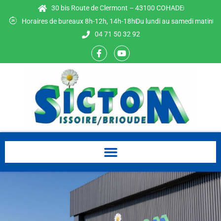
30 bis Route de Clermont – 43100 COHADE
Horaires de bureaux 8h-12h, 14h-18h
Du lundi au samedi matin
04 71 50 32 92