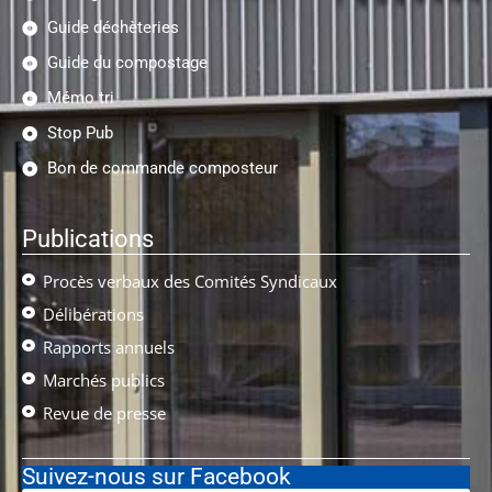
Guide déchèteries
Guide du compostage
Mémo tri
Stop Pub
Bon de commande composteur
Publications
Procès verbaux des Comités Syndicaux
Délibérations
Rapports annuels
Marchés publics
Revue de presse
Suivez-nous sur Facebook